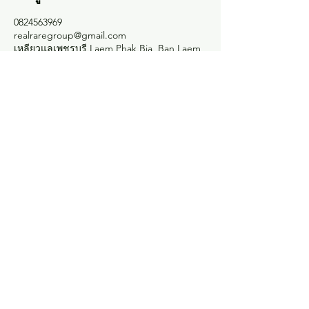
0824563969
realraregroup@gmail.com
เหลียวแลเพชรบุรี Laem Phak Bia, Ban Laem
District, Phetchaburi, Thailand
Experience the
exceptional
บจก.เรียร์แรร์ กรุ๊ป
RealRare Group
Email :
realraregroup@gmail.com
Tel :
+66 93 258 9555
Line : @realraregroup
Live Chat
via
Line OA
:@RealRaregroup
Copyright © 2024 by RealRare Group