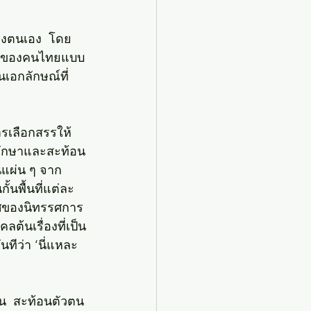
ของตนเอง  โดย
ัญหาของคนไทยแบบ
เอกลักษณ์ที่
ารเลือกสรรให้
มรักษาและสะท้อน
นแผ่น ๆ จาก
นพื้นที่แต่ละ
กาศของนิทรรศการ
้นเรื่องที่เป็น
ันทีว่า ‘นี่แหละ
้าน  สะท้อนตัวตน