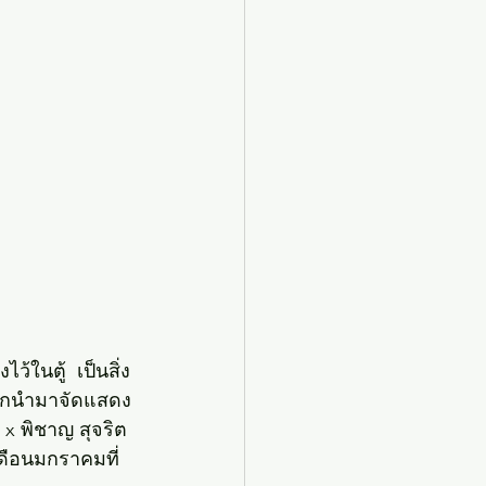
ไว้ในตู้  เป็นสิ่ง
ที่ถูกนำมาจัดแสดง
x พิชาญ สุจริต
ดือนมกราคมที่