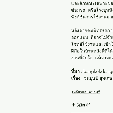
และลักษณะเฉพาะของเจ้
ซ่อมรถ  หรือโรงบุหนัง
ฟังก์ชันการใช้งานม
หลังจากชมนิทรรศการ
ออกแบบ  ที่อาจไม่จำ
โจทย์ใช้งานและเข้าใจ
ฝีมือในบ้านหลังนี้ท
งานที่จับใจ  แม้ว่า
ที่มา
 : bangkokdesi
เรื่อง 
: วนบุษป์ ยุพเก
เหลียวแล เพชรบุรี