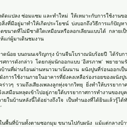
จ้าของดัดแปลง ซ่อมแซม และทำใหม่  ให้เหมาะกับการใช้งาน
อสิ่งที่มีอยู่มาทำให้เกิดประโยชน์  บ่งบอกถึงวิธีการแก้ป
าดขนาดที่ไม่มีชาติใดเหมือนหรือลอกเลียนแบบได้  กลายเป็น
้แก่ผู้มาเดินชมงาน
าดน้อย บนถนนเจริญกรุง บ้านจีนโบราณนับร้อยปี  ได้รับก
ิทรรศการดังกล่าว  โดยกลุ่มนักออกแบบ ‘อิสรภาพ’  พยายา
บ้านที่ผ่านร้อนผ่านหนาวมาเนิ่นนาน  ผนังปูนที่ร่อนออกเป็
ังการใช้งานภายในอาคารที่ยังคงเหลือร่องรอยของผนังปูนกั้
ร่าวๆ  รวมถึงเสียงเพลงลูกทุ่งจากวิทยุ  ยิ่งทำให้บรรยา
งเสมือนหลุดเข้าไปอยู่ภายใต้บรรยากาศการทำงานของบุคคลต
ภายในบ้านหลังนี้ได้อย่างถึงใจ  เป็นทำนองที่ได้ยินแล้วรู้ได้ท
’ 
อยู่ในพื้นที่บ้านทั้งตามซอกมุม ขนานไปกับผนัง  แม้แต่กลางบ