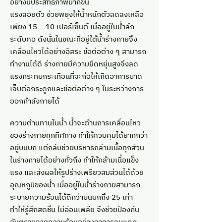
อย่างมีประสิทธิภาพมากขึ้น
แรงลอยตัว ช่วยพยุงให้น้ำหนักตัวลดลงเหลือ
เพียง 15 – 10 เปอร์เซ็นต์ เมื่ออยู่ในน้ำลึก
ระดับคอ ดังนั้นในขณะที่อยู่ใต้น้ำร่างกายจึง
เคลื่อนไหวได้อย่างอิสระ ข้อต่อต่าง ๆ สามารถ
ทำงานได้ดี ร่างกายมีความยืดหยุ่นสูงจึงลด
แรงกระทบกระเทือนที่จะก่อให้เกิดอาการบาด
เจ็บต่อกระดูกและข้อต่อต่าง ๆ ในระหว่างการ
ออกกำลังกายได้
ความต้านทานในน้ำ น้ำจะต้านการเคลื่อนไหว
ของร่างกายทุกทิศทาง ทำให้ควบคุมได้ยากกว่า
อยู่บนบก แต่กลับช่วยบริหารกล้ามเนื้อทุกส่วน
ในร่างกายได้อย่างทั่วถึง ทำให้กล้ามเนื้อแข็ง
แรง และส่งผลให้รูปร่างเพรียวสมส่วนได้ด้วย
อุณหภูมิของน้ำ เมื่ออยู่ในน้ำร่างกายสามารถ
ระบายความร้อนได้ดีกว่าบนบกถึง 25 เท่า
ทำให้รู้สึกสดชื่น ไม่อ่อนเพลีย จึงช่วยป้องกัน