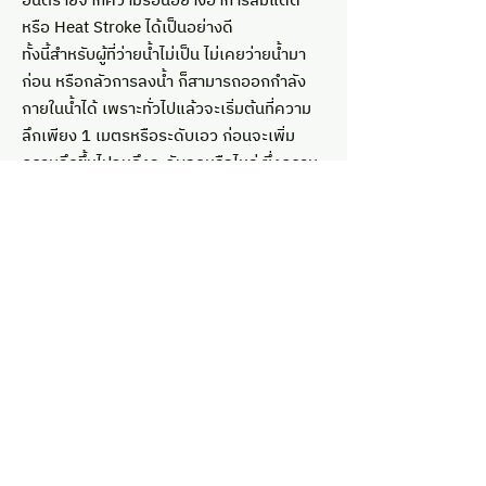
อันตรายจากความร้อนอย่างอาการลมแดด
หรือ Heat Stroke ได้เป็นอย่างดี
ทั้งนี้สำหรับผู้ที่ว่ายน้ำไม่เป็น ไม่เคยว่ายน้ำมา
ก่อน หรือกลัวการลงน้ำ ก็สามารถออกกำลัง
กายในน้ำได้ เพราะทั่วไปแล้วจะเริ่มต้นที่ความ
ลึกเพียง 1 เมตรหรือระดับเอว ก่อนจะเพิ่ม
ความลึกขึ้นไปจนถึงระดับอกหรือไหล่ ซึ่งความ
ลึกในแต่ละระดับจะช่วยพยุงและทอนน้ำหนักลง
ไปได้ 50 – 80 เปอร์เซ็นต์ จึงเหมาะอย่างยิ่ง
สำหรับผู้สูงวัยที่ไม่มีปัญหาสุขภาพ
นอกจากนี้การออกกำลังกายในน้ำยังส่งผลดี
ต่อการคลอดลูก ผู้มีภาวะความเครียด และผู้ที่
มีปัญหาหมอนรองกระดูก เพราะช่วยในการ
บำบัดรักษาหรือฟื้นฟูสมรรถภาพได้ดี แม้แต่ผู้
อ่อนแรงหรืออ่อนแอมาก ๆ อย่างคนที่เป็น
อัมพฤกษ์ก็สามารถออกกำลังกายในน้ำเบา ๆ
ได้เช่นกัน จึงนับได้ว่าการออกกำลังกายในน้ำ
เป็นทางเลือกใหม่ของผู้รักสุขภาพ ที่จะช่วยนำ