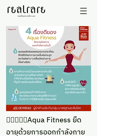
🏃‍♀️🏃🏻‍♂️Aqua Fitness ยืด
อายุด้วยการออกกำลังกาย