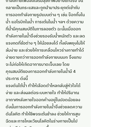
กำลังกายเพื่อส่งเสริมสุขภาพอย่างแท้จริง จน
กลายเป็นกระแสและถูกนำมาประยุกต์เข้ากับ
การออกกำลังกายรูปแบบต่าง ๆ เช่น จ๊อกกิ้งใน
น้ำ แอโรบิกในน้ำ การเต้นในน้ำ ฯลฯ ด้วยความ
ที่น้ำมีคุณสมบัติในการลอยตัว ฉะนั้นเมื่อออก
กำลังกายในน้ำจึงช่วยรองรับน้ำหนักตัว และลด
แรงกดที่ข้อต่าง ๆ ให้น้อยลงได้ ทั้งยังพยุงไม่ให้
ล้มง่าย และช่วยให้การเคลื่อนไหวร่างกายทำได้
ง่ายดายกว่าการออกกำลังกายบนบก จึงแทบ
จะไม่ก่อให้เกิดอาการบาดเจ็บเลย โดย
คุณสมบัติของการออกกำลังกายในน้ำมี 4
ประการ ดังนี้
แรงดันใต้น้ำ ทำให้เลือดดำไหลกลับสู่หัวใจได้
ง่าย และส่งผลต่อระบบหายใจ ทำให้ปริมาณ
อากาศหลังหายใจออกค้างอยู่ในปอดน้อยลง
ดังนั้นการออกกำลังกายในน้ำจึงช่วยลดความ
ดันโลหิต ทำให้ชีพจรเต้นช้าลง ช่วยให้การสูบ
ฉีดและการไหลเวียนโลหิตในร่างกายเป็นไป